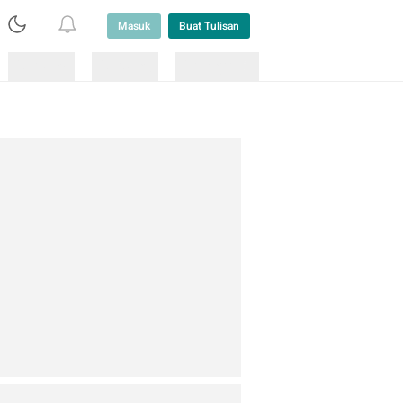
Masuk
Buat Tulisan
Loading
Loading
Lainnya