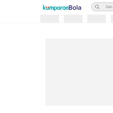
Pencarian
Loading
Loading
Loading