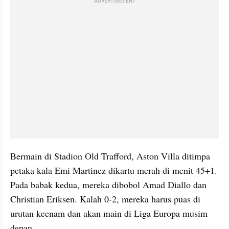
ADVERTISEMENT
Bermain di Stadion Old Trafford, Aston Villa ditimpa 
petaka kala Emi Martinez dikartu merah di menit 45+1. 
Pada babak kedua, mereka dibobol Amad Diallo dan 
Christian Eriksen. Kalah 0-2, mereka harus puas di 
urutan keenam dan akan main di Liga Europa musim 
depan.