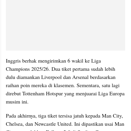
Inggris berhak mengirimkan 6 wakil ke Liga 
Champions 2025/26. Dua tiket pertama sudah lebih 
dulu diamankan Liverpool dan Arsenal berdasarkan 
raihan poin mereka di klasemen. Sementara, satu lagi 
direbut Tottenham Hotspur yang menjuarai Liga Europa 
musim ini.
Pada akhirnya, tiga tiket tersisa jatuh kepada Man City, 
Chelsea, dan Newcastle United. Ini dipastikan usai Man 