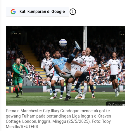
Ikuti kumparan di Google
Perbesar
Pemain Manchester City Ilkay Gundogan mencetak gol ke 
gawang Fulham pada pertandingan Liga Inggris di Craven 
Cottage, London, Inggris, Minggu (25/5/2025). Foto: Toby 
Melville/REUTERS