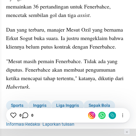
memainkan 36 pertandingan untuk Fenerbahce, 
mencetak sembilan gol dan tiga 
assist
.
Dan yang terbaru, manajer Mesut Ozil yang bernama 
Erkut Sogut buka suara. Ia justru mengeklaim bahwa 
kliennya belum putus kontrak dengan Fenerbahce.
"Mesut masih pemain Fenerbahce. Tidak ada yang 
diputus. Fenerbahce akan membuat pengumuman 
ketika mencapai tahap tertentu," katanya, dikutip dari 
Haberturk
.
Sports
Inggris
Liga Inggris
Sepak Bola
0
0
Mesut Ozil
Mesut Oezil
Fenerbahce
Informasi Redaksi
·
Laporkan tulisan
Tim Editor