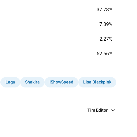
37.78%
7.39%
2.27%
52.56%
Lagu
Shakira
IShowSpeed
Lisa Blackpink
Tim Editor
Editor Section