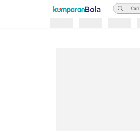
Pencarian
Loading
Loading
Loading