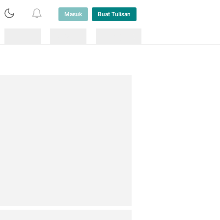
Masuk
Buat Tulisan
Loading
Loading
Lainnya