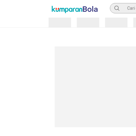
Pencarian
Loading
Loading
Loading