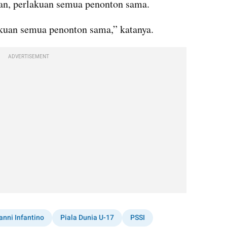
n, perlakuan semua penonton sama.
kuan semua penonton sama,” katanya.
ADVERTISEMENT
anni Infantino
Piala Dunia U-17
PSSI