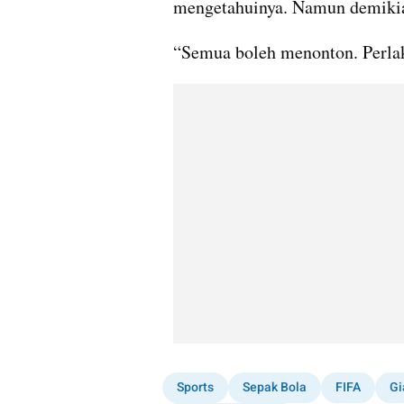
mengetahuinya. Namun demikia
“Semua boleh menonton. Perla
Sports
Sepak Bola
FIFA
Gi