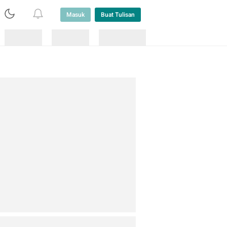
Masuk
Buat Tulisan
Loading
Loading
Lainnya