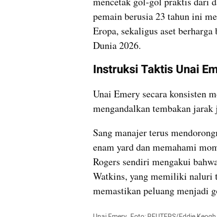
mencetak gol-gol praktis dari d
pemain berusia 23 tahun ini men
Eropa, sekaligus aset berharga 
Dunia 2026.
Instruksi Taktis Unai 
Unai Emery secara konsisten me
mengandalkan tembakan jarak j
Sang manajer terus mendorongny
enam yard dan memahami momen
Rogers sendiri mengakui bahwa i
Watkins, yang memiliki naluri t
memastikan peluang menjadi g
Unai Emery. Foto: REUTERS/Eddie Keogh