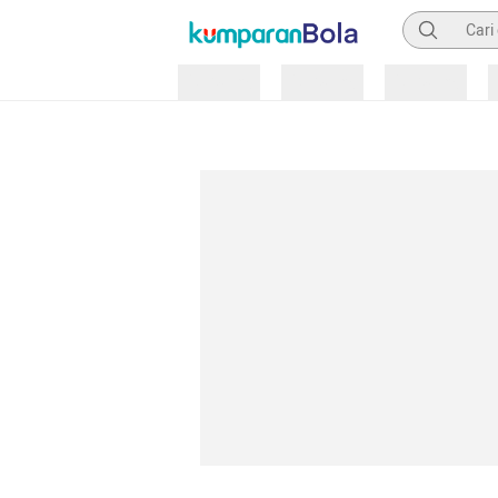
Pencarian
Loading
Loading
Loading