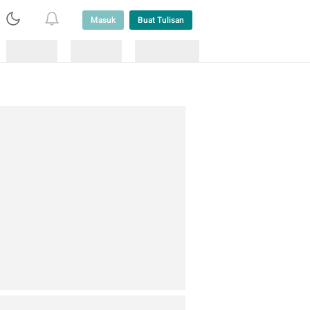
Masuk
Buat Tulisan
Loading
Loading
Lainnya