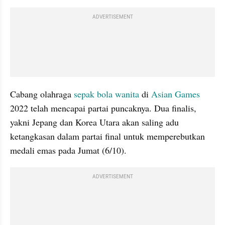
ADVERTISEMENT
Cabang olahraga 
sepak bola wanita
 di 
Asian Games
2022 telah mencapai partai puncaknya. Dua finalis, 
yakni Jepang dan Korea Utara akan saling adu 
ketangkasan dalam partai final untuk memperebutkan 
medali emas pada Jumat (6/10).
ADVERTISEMENT