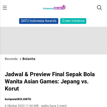
SATU Indonesia Awards
Green Initiative
Beranda
Bolanita
Jadwal & Preview Final Sepak Bola
Wanita Asian Games: Jepang vs.
Korut
kumparanBOLANITA
6 Oktober 2023 11:04 WIB
·
waktu baca 2 menit