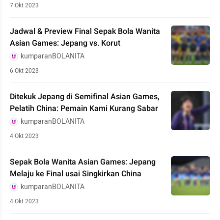
7 Okt 2023
Jadwal & Preview Final Sepak Bola Wanita
Asian Games: Jepang vs. Korut
kumparanBOLANITA
6 Okt 2023
Ditekuk Jepang di Semifinal Asian Games,
Pelatih China: Pemain Kami Kurang Sabar
kumparanBOLANITA
4 Okt 2023
Sepak Bola Wanita Asian Games: Jepang
Melaju ke Final usai Singkirkan China
kumparanBOLANITA
4 Okt 2023