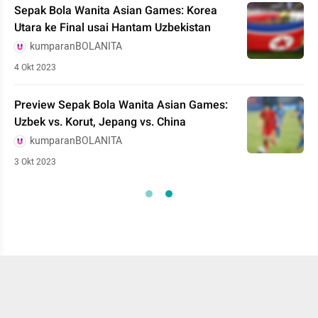
Sepak Bola Wanita Asian Games: Korea
Utara ke Final usai Hantam Uzbekistan
kumparanBOLANITA
4 Okt 2023
Preview Sepak Bola Wanita Asian Games:
Uzbek vs. Korut, Jepang vs. China
kumparanBOLANITA
3 Okt 2023