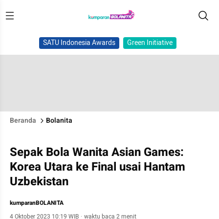
SATU Indonesia Awards
Green Initiative
Beranda
Bolanita
Sepak Bola Wanita Asian Games:
Korea Utara ke Final usai Hantam
Uzbekistan
kumparanBOLANITA
4 Oktober 2023 10:19 WIB
·
waktu baca 2 menit