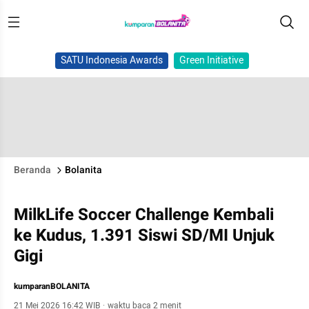
SATU Indonesia Awards
Green Initiative
Beranda
Bolanita
MilkLife Soccer Challenge Kembali
ke Kudus, 1.391 Siswi SD/MI Unjuk
Gigi
kumparanBOLANITA
21 Mei 2026 16:42 WIB
·
waktu baca 2 menit