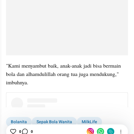
"Kami menyambut baik, anak-anak jadi bisa bermain 
bola dan alhamdulillah orang tua juga mendukung," 
imbuhnya.
instagram embed
Bolanita
Sepak Bola Wanita
MilkLife
0
0
MilkLife Soccer Challenge
Kudus