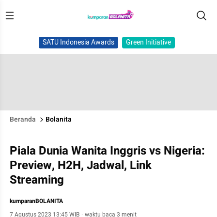
SATU Indonesia Awards
Green Initiative
Beranda
Bolanita
Piala Dunia Wanita Inggris vs Nigeria:
Preview, H2H, Jadwal, Link
Streaming
kumparanBOLANITA
7 Agustus 2023 13:45 WIB
·
waktu baca 3 menit