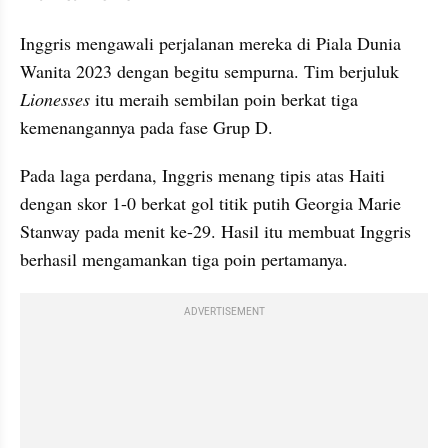
Inggris mengawali perjalanan mereka di Piala Dunia 
Wanita 2023 dengan begitu sempurna. Tim berjuluk 
Lionesses 
itu meraih sembilan poin berkat tiga 
kemenangannya pada fase Grup D.
Pada laga perdana, Inggris menang tipis atas Haiti 
dengan skor 1-0 berkat gol titik putih Georgia Marie 
Stanway pada menit ke-29. Hasil itu membuat Inggris 
berhasil mengamankan tiga poin pertamanya.
ADVERTISEMENT