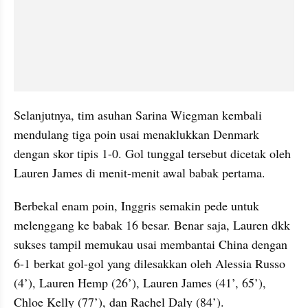
Selanjutnya, tim asuhan Sarina Wiegman kembali 
mendulang tiga poin usai menaklukkan Denmark 
dengan skor tipis 1-0. Gol tunggal tersebut dicetak oleh 
Lauren James di menit-menit awal babak pertama.
Berbekal enam poin, Inggris semakin pede untuk 
melenggang ke babak 16 besar. Benar saja, Lauren dkk 
sukses tampil memukau usai membantai China dengan 
6-1 berkat gol-gol yang dilesakkan oleh Alessia Russo 
(4’), Lauren Hemp (26’), Lauren James (41’, 65’), 
Chloe Kelly (77’), dan Rachel Daly (84’).