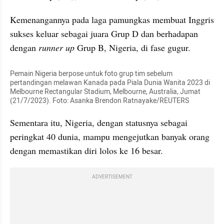
Kemenangannya pada laga pamungkas membuat Inggris 
sukses keluar sebagai juara Grup D dan berhadapan 
dengan 
runner up
 Grup B, Nigeria, di fase gugur.
Pemain Nigeria berpose untuk foto grup tim sebelum 
pertandingan melawan Kanada pada Piala Dunia Wanita 2023 di 
Melbourne Rectangular Stadium, Melbourne, Australia, Jumat 
(21/7/2023). Foto: Asanka Brendon Ratnayake/REUTERS
Sementara itu, Nigeria, dengan statusnya sebagai 
peringkat 40 dunia, mampu mengejutkan banyak orang 
dengan memastikan diri lolos ke 16 besar.
ADVERTISEMENT