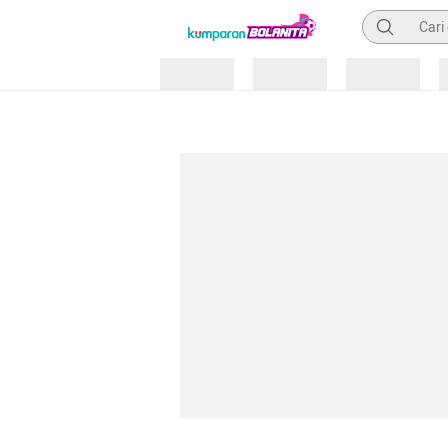
Pencarian
Loading
Loading
Loading