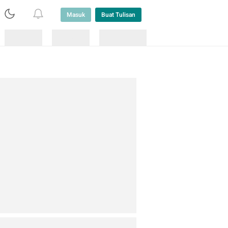
Masuk
Buat Tulisan
Loading
Loading
Lainnya