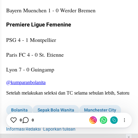
Bayern Muenchen 1 - 0 Werder Bremen
Premiere Ligue Femenine
PSG 4 - 1 Montpellier
Paris FC 4 - 0 St. Etienne
Lyon 7 - 0 Guingamp
embed from external kumpara
Bolanita
Sepak Bola Wanita
Manchester City
Liverpool
Wolfsburg
Eintracht Frankfurt
0
0
Informasi Redaksi
·
Laporkan tulisan