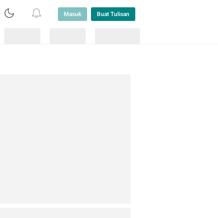
Masuk
Buat Tulisan
Loading
Loading
Lainnya