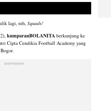
video youtube embed
alik lagi, nih, 
Squads!
kumparanBOLANITA
2), 
 berkunjung ke 
utri Cipta Cendikia Football Academy yang 
 Bogor.
ADVERTISEMENT