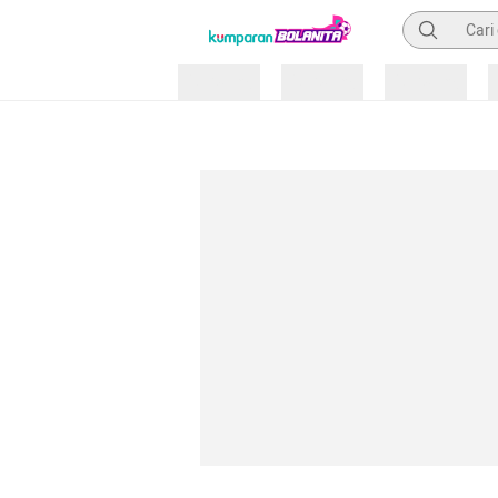
Pencarian
Loading
Loading
Loading