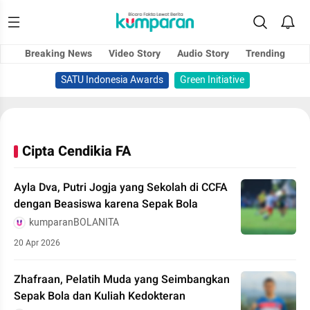
Breaking News
Video Story
Audio Story
Trending
SATU Indonesia Awards
Green Initiative
Cipta Cendikia FA
Ayla Dva, Putri Jogja yang Sekolah di CCFA
dengan Beasiswa karena Sepak Bola
kumparanBOLANITA
20 Apr 2026
Zhafraan, Pelatih Muda yang Seimbangkan
Sepak Bola dan Kuliah Kedokteran