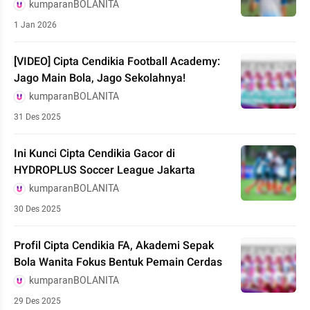
kumparanBOLANITA
1 Jan 2026
[VIDEO] Cipta Cendikia Football Academy:
Jago Main Bola, Jago Sekolahnya!
kumparanBOLANITA
31 Des 2025
Ini Kunci Cipta Cendikia Gacor di
HYDROPLUS Soccer League Jakarta
kumparanBOLANITA
30 Des 2025
Profil Cipta Cendikia FA, Akademi Sepak
Bola Wanita Fokus Bentuk Pemain Cerdas
kumparanBOLANITA
29 Des 2025