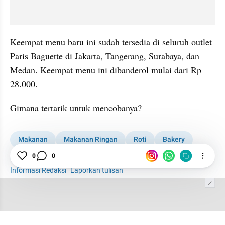
Keempat menu baru ini sudah tersedia di seluruh outlet 
Paris Baguette di Jakarta, Tangerang, Surabaya, dan 
Medan. Keempat menu ini dibanderol mulai dari Rp 
28.000.
Gimana tertarik untuk mencobanya?
Makanan
Makanan Ringan
Roti
Bakery
Paris Baguette
Anti-Mainstream
Pastry
0
0
Informasi Redaksi
·
Laporkan tulisan
Tim Editor
Editor Section