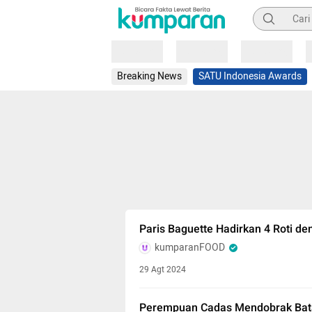
Pencarian
Loading
Loading
Loading
Breaking News
SATU Indonesia Awards
Paris Baguette Hadirkan 4 Roti d
kumparanFOOD
29 Agt 2024
Perempuan Cadas Mendobrak Bat