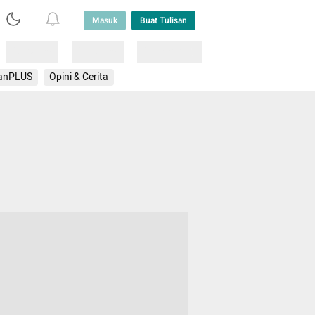
Masuk
Buat Tulisan
Loading
Loading
Lainnya
anPLUS
Opini & Cerita