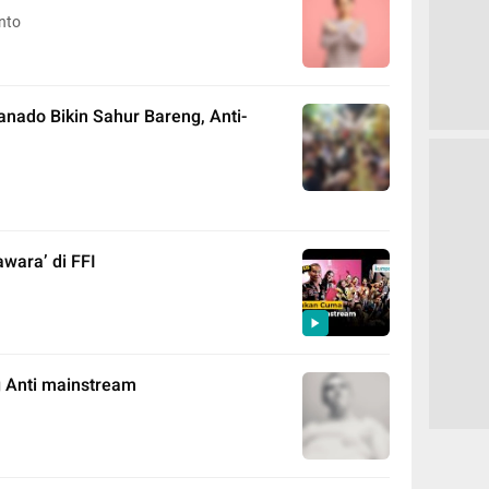
nto
nado Bikin Sahur Bareng, Anti-
awara’ di FFI
 Anti mainstream