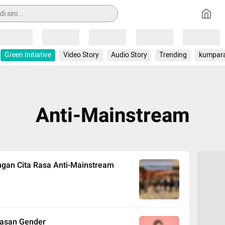
Loading
Loading
Loading
Loading
Loading
Green Initiative
Video Story
Audio Story
Trending
kumpar
Anti-Mainstream
engan Cita Rasa Anti-Mainstream
asan Gender