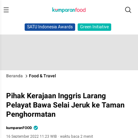
SATU Indonesia Awards
Green Initiative
Beranda
Food & Travel
Pihak Kerajaan Inggris Larang
Pelayat Bawa Selai Jeruk ke Taman
Penghormatan
kumparanFOOD
16 September 2022 11:23 WIB
·
waktu baca 2 menit