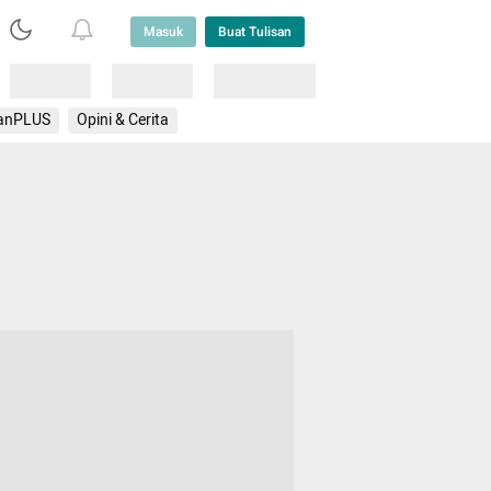
Masuk
Buat Tulisan
Loading
Loading
Lainnya
anPLUS
Opini & Cerita