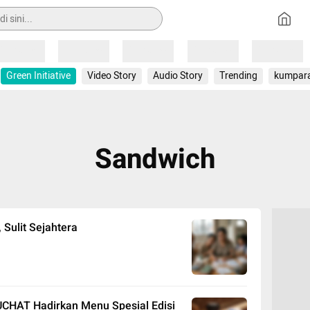
Loading
Loading
Loading
Loading
Loading
Green Initiative
Video Story
Audio Story
Trending
kumpar
Sandwich
 Sulit Sejahtera
UCHAT Hadirkan Menu Spesial Edisi