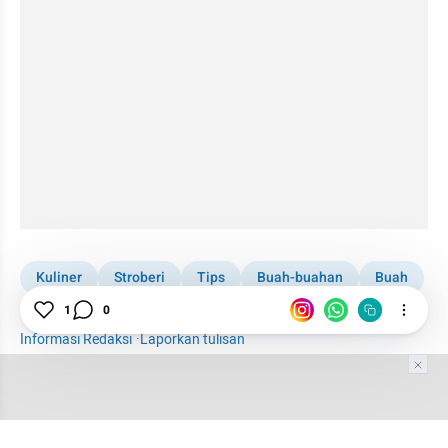
Kuliner
Stroberi
Tips
Buah-buahan
Buah
Vitamin
1
0
Informasi Redaksi
·
Laporkan tulisan
Tim Editor
Editor Section