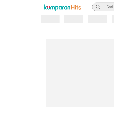
Pencarian
Loading
Loading
Loading