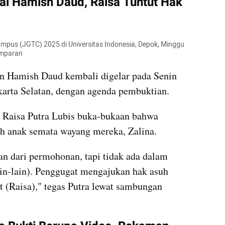
ai Hamish Daud, Raisa Tuntut Hak 
ampus (JGTC) 2025 di Universitas Indonesia, Depok, Minggu 
umparan
an Hamish Daud kembali digelar pada Senin 
karta Selatan, dengan agenda pembuktian. 
 Raisa Putra Lubis buka-bukaan bahwa 
uh anak semata wayang mereka, Zalina. 
n dari permohonan, tapi tidak ada dalam 
ain-lain). Penggugat mengajukan hak asuh 
t (Raisa)," tegas Putra lewat sambungan 