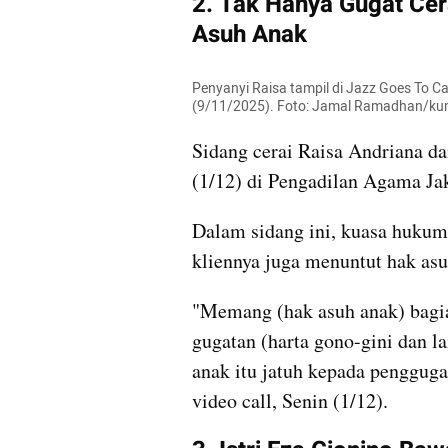
2. Tak Hanya Gugat Cer
Asuh Anak
Penyanyi Raisa tampil di Jazz Goes To C
(9/11/2025). Foto: Jamal Ramadhan/k
Sidang cerai Raisa Andriana d
(1/12) di Pengadilan Agama Ja
Dalam sidang ini, kuasa hukum
kliennya juga menuntut hak as
"Memang (hak asuh anak) bagia
gugatan (harta gono-gini dan l
anak itu jatuh kepada pengguga
video call, Senin (1/12).