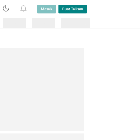
Masuk
Buat Tulisan
Loading
Loading
Lainnya