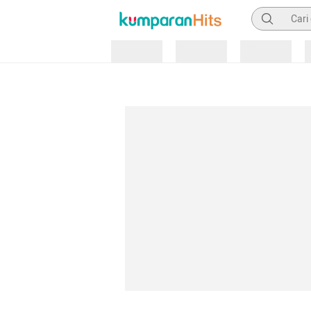
Pencarian
Loading
Loading
Loading