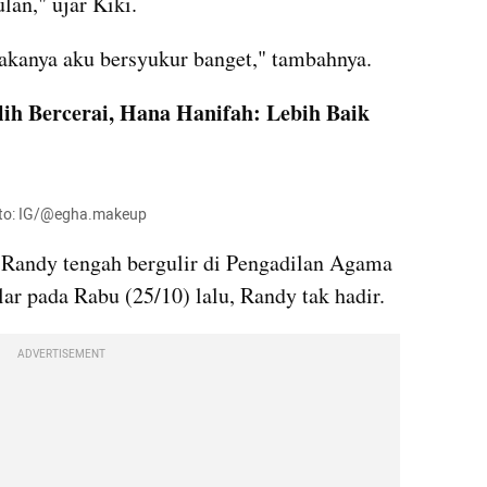
lan," ujar Kiki.
kanya aku bersyukur banget," tambahnya.
ih Bercerai, Hana Hanifah: Lebih Baik 
oto: IG/@egha.makeup
 Randy tengah bergulir di Pengadilan Agama 
ar pada Rabu (25/10) lalu, Randy tak hadir.
ADVERTISEMENT