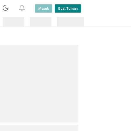
Masuk
Buat Tulisan
Loading
Loading
Lainnya