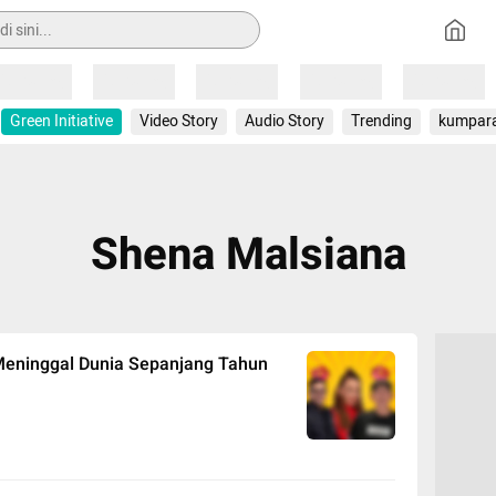
Loading
Loading
Loading
Loading
Loading
Green Initiative
Video Story
Audio Story
Trending
kumpar
Shena Malsiana
 Meninggal Dunia Sepanjang Tahun