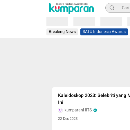
Pencarian
Loading
Loading
Loading
Breaking News
SATU Indonesia Awards
Kaleidoskop 2023: Selebriti yang
Ini
kumparanHITS
22 Des 2023