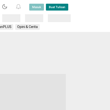
Masuk
Buat Tulisan
Loading
Loading
Lainnya
anPLUS
Opini & Cerita