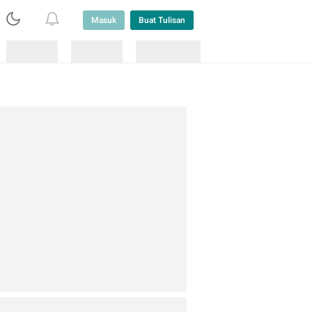
Masuk
Buat Tulisan
Loading
Loading
Lainnya