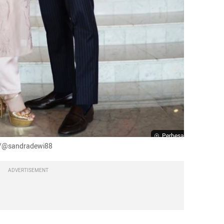
Perbesar
am/@sandradewi88
ADVERTISEMENT