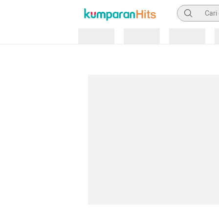
Pencarian
Loading
Loading
Loading