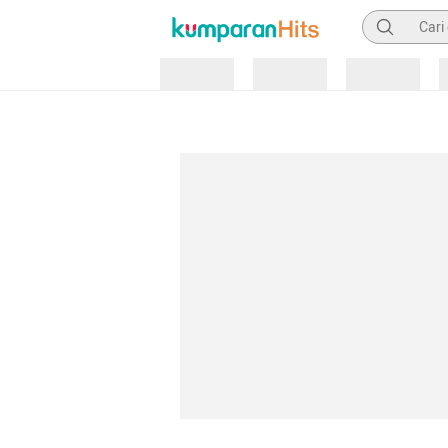
Pencarian
Loading
Loading
Loading