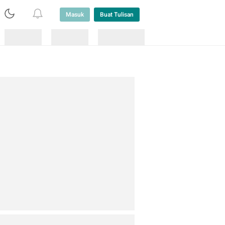
Masuk
Buat Tulisan
Loading
Loading
Lainnya