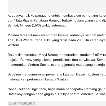
Keduanya naik ke panggung untuk membacakan pemenang kategor
dan “Tata Rias & Penataan Rambut Terbaik” dalam ajang yang dige
Serikat, Minggu (15/3) waktu setempat.
Momen tersebut menjadi sorotan karena keduanya sempat melontar
The Devil Wears Prada. Film yang dirilis pada 2006 itu kerap diyaki
Wintour. 
Dalam film tersebut, Meryl Streep memerankan karakter fiktif Mira
majalah Runway yang dikenal perfeksionis dan berwibawa. Semen
memerankan Andrea Sachs, seorang jurnalis muda yang bekerja 
Sebelum mengumumkan pemenang kategori Desain Kostum Terba
melontarkan pertanyaan kepada Wintour.
“Anna, sekadar ingin tahu, bagaimana pendapatmu tentang gaunk
Hathaway dengan nada gugup di Dolby Theatre, Amerika Serikat,
ADVERTISEMENT