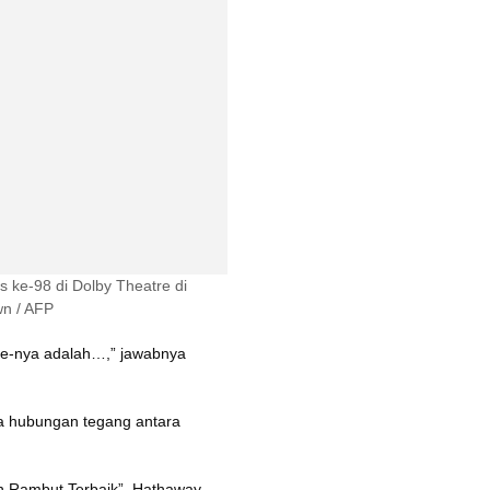
ke-98 di Dolby Theatre di 
wn / AFP
e-nya adalah…,” jawabnya 
a hubungan tegang antara 
 Rambut Terbaik”, Hathaway 