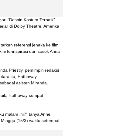
i “Desain Kostum Terbaik” 
lar di Dolby Theatre, Amerika 
kan referensi jenaka ke film 
ni terinspirasi dari sosok Anna 
nda Priestly, pemimpin redaksi 
tara itu, Hathaway 
sebagai asisten Miranda.
ik, Hathaway sempat 
u malam ini?” tanya Anne 
 Minggu (15/3) waktu setempat.