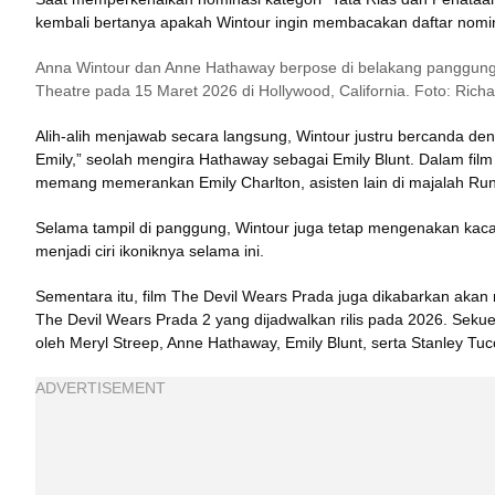
kembali bertanya apakah Wintour ingin membacakan daftar nomin
Anna Wintour dan Anne Hathaway berpose di belakang panggung 
Theatre pada 15 Maret 2026 di Hollywood, California. Foto: Ric
Alih-alih menjawab secara langsung, Wintour justru bercanda den
Emily,” seolah mengira Hathaway sebagai Emily Blunt. Dalam film
memang memerankan Emily Charlton, asisten lain di majalah Ru
Selama tampil di panggung, Wintour juga tetap mengenakan kaca
menjadi ciri ikoniknya selama ini.
Sementara itu, film The Devil Wears Prada juga dikabarkan akan
The Devil Wears Prada 2 yang dijadwalkan rilis pada 2026. Sekuel 
oleh Meryl Streep, Anne Hathaway, Emily Blunt, serta Stanley Tucc
ADVERTISEMENT