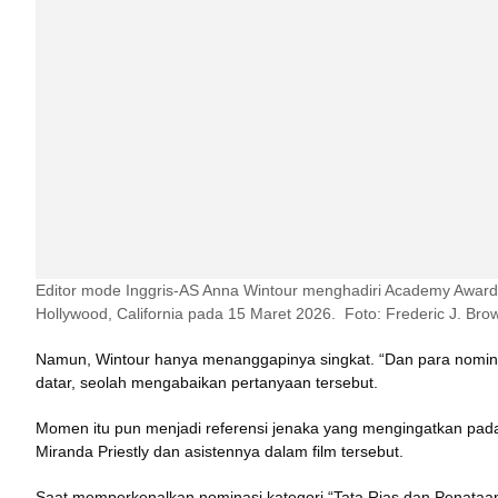
Editor mode Inggris-AS Anna Wintour menghadiri Academy Awards 
Hollywood, California pada 15 Maret 2026.  Foto: Frederic J. Bro
Namun, Wintour hanya menanggapinya singkat. “Dan para nomin
datar, seolah mengabaikan pertanyaan tersebut.
Momen itu pun menjadi referensi jenaka yang mengingatkan pad
Miranda Priestly dan asistennya dalam film tersebut.
Saat memperkenalkan nominasi kategori “Tata Rias dan Penataan