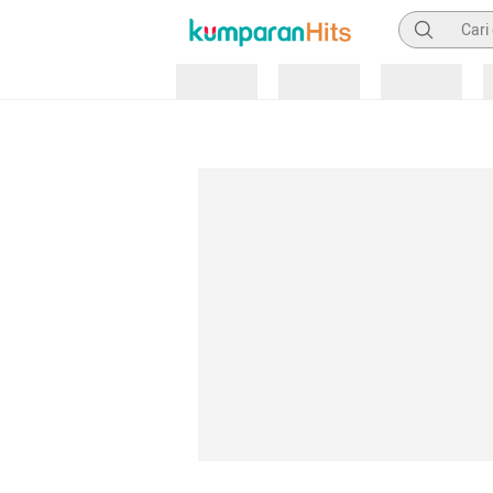
Pencarian
Loading
Loading
Loading