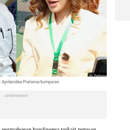
Perbesar
: Aprilandika Pratama/kumparan
ADVERTISEMENT
Ahmad Assegaf telah mencabut permohonan bandingnya terkait putusan 