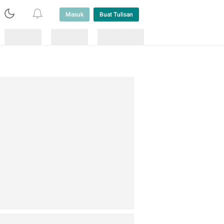
Masuk
Buat Tulisan
Loading
Loading
Lainnya