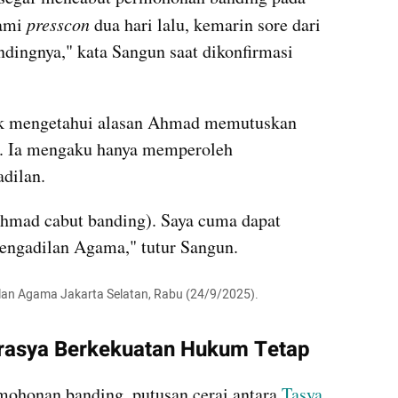
ami 
presscon
 dua hari lalu, kemarin sore dari 
ingnya," kata Sangun saat dikonfirmasi 
ak mengetahui alasan Ahmad memutuskan 
 Ia mengaku hanya memperoleh 
dilan. 
Ahmad cabut banding). Saya cuma dapat 
Pengadilan Agama," tutur Sangun.
lan Agama Jakarta Selatan, Rabu (24/9/2025).

arasya Berkekuatan Hukum Tetap
ohonan banding, putusan cerai antara
 Tasya 