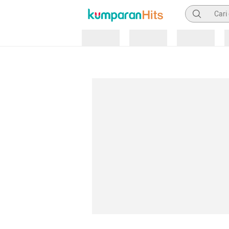
Pencarian
Loading
Loading
Loading