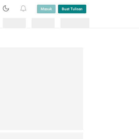
Masuk
Buat Tulisan
Loading
Loading
Lainnya