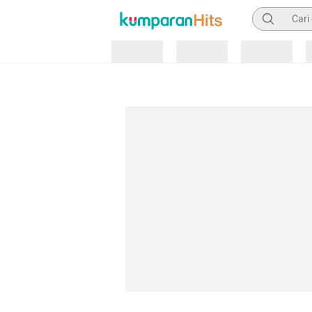
Pencarian
Loading
Loading
Loading