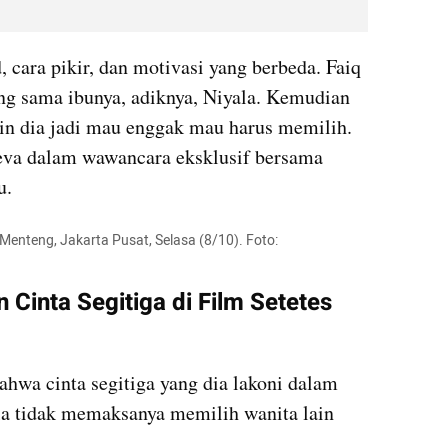
cara pikir, dan motivasi yang berbeda. Faiq 
ang sama ibunya, adiknya, Niyala. Kemudian 
kin dia jadi mau enggak mau harus memilih. 
Itu yang membedakan," kata Deva dalam wawancara eksklusif bersama 
u.
enteng, Jakarta Pusat, Selasa (8/10). Foto: 
inta Segitiga di Film Setetes 
wa cinta segitiga yang dia lakoni dalam 
la tidak memaksanya memilih wanita lain 