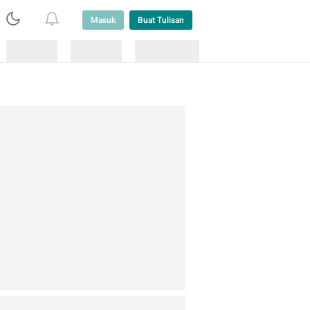
Masuk
Buat Tulisan
Loading
Loading
Lainnya