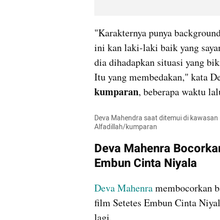
"Karakternya punya background, 
ini kan laki-laki baik yang say
dia dihadapkan situasi yang bi
kumparan
, beberapa waktu lal
Deva Mahendra saat ditemui di kawasan M
Alfadillah/kumparan
Deva Mahenra Bocorkan C
Embun Cinta Niyala
Deva Mahenra
 membocorkan bah
film Setetes Embun Cinta Niya
lagi.