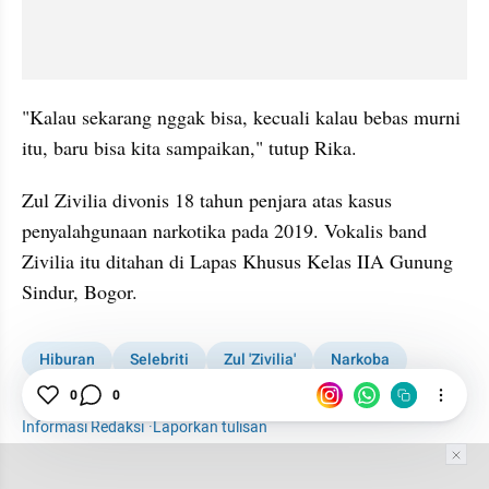
"Kalau sekarang nggak bisa, kecuali kalau bebas murni 
itu, baru bisa kita sampaikan," tutup Rika.
Zul Zivilia divonis 18 tahun penjara atas kasus 
penyalahgunaan narkotika pada 2019. Vokalis band 
Zivilia itu ditahan di Lapas Khusus Kelas IIA Gunung 
Sindur, Bogor.
Hiburan
Selebriti
Zul 'Zivilia'
Narkoba
Ditjen PAS
0
0
Informasi Redaksi
·
Laporkan tulisan
Tim Editor
Editor Section