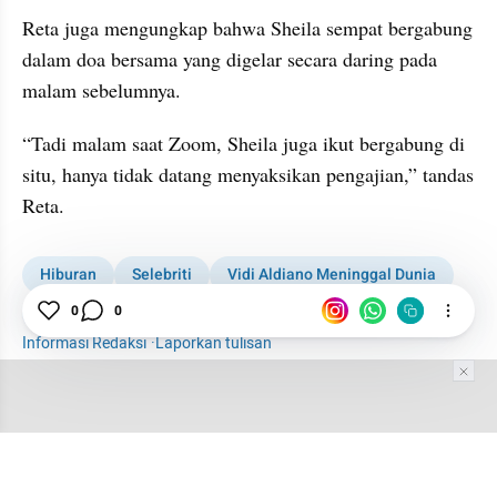
Reta juga mengungkap bahwa Sheila sempat bergabung 
dalam doa bersama yang digelar secara daring pada 
malam sebelumnya.
“Tadi malam saat Zoom, Sheila juga ikut bergabung di 
situ, hanya tidak datang menyaksikan pengajian,” tandas 
Reta.
Hiburan
Selebriti
Vidi Aldiano Meninggal Dunia
Vidi Aldiano
Penggemar
0
0
Informasi Redaksi
·
Laporkan tulisan
Tim Editor
Editor Section