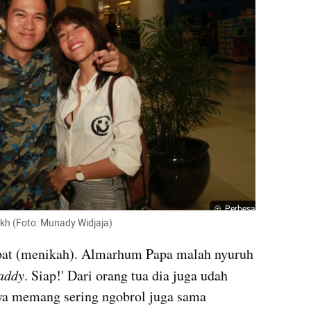
Perbesar
akh (Foto: Munady Widjaja)
at (menikah). Almarhum Papa malah nyuruh 
addy
. Siap!' Dari orang tua dia juga udah 
ya memang sering ngobrol juga sama 