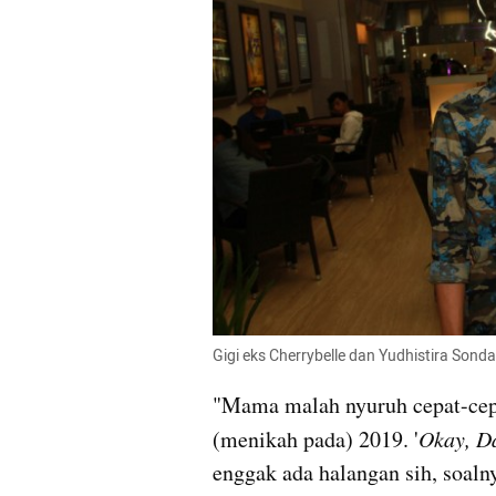
Gigi eks Cherrybelle dan Yudhistira Sond
"Mama malah nyuruh cepat-cep
(menikah pada) 2019. '
Okay, D
enggak ada halangan sih, soaln