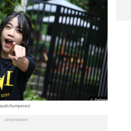
Perbesar
iansyah/kumparan)
ADVERTISEMENT