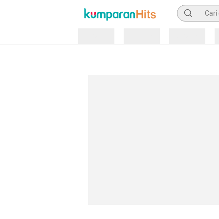
Pencarian
Loading
Loading
Loading