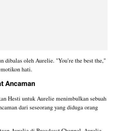
 dibalas oleh Aurelie. "You're the best the," 
motikon hati. 
at Ancaman
an Hesti untuk Aurelie menimbulkan sebuah 
caman dari seseorang yang diduga orang 
taan Aurelie di Broadcast Channel. Aurelie 