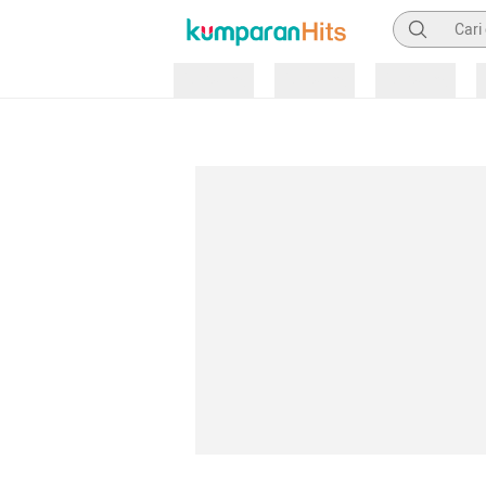
Pencarian
Loading
Loading
Loading