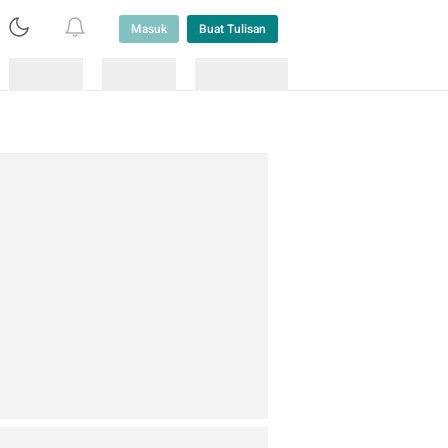
Masuk
Buat Tulisan
Loading
Loading
Lainnya