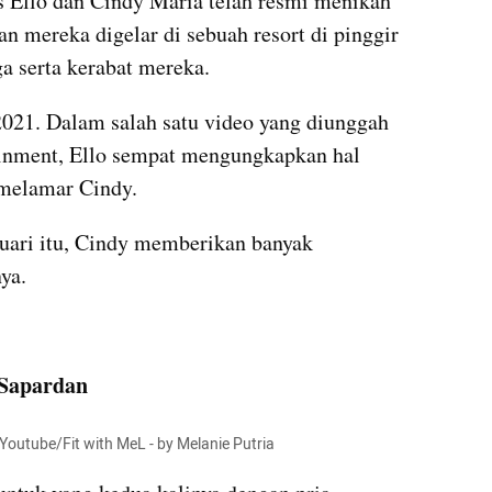
s Ello dan Cindy Maria telah resmi menikah 
n mereka digelar di sebuah resort di pinggir 
ga serta kerabat mereka.
021. Dalam salah satu video yang diunggah 
inment, Ello sempat mengungkapkan hal 
melamar Cindy.
uari itu, Cindy memberikan banyak 
ya.
 Sapardan
Youtube/Fit with MeL - by Melanie Putria