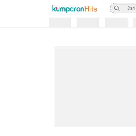
Pencarian
Loading
Loading
Loading