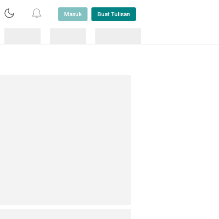
Masuk
Buat Tulisan
Loading
Loading
Lainnya