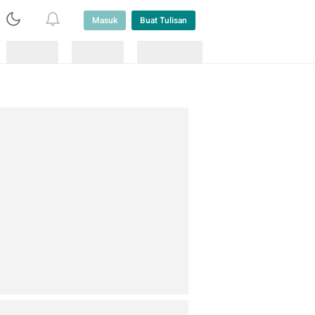
Masuk
Buat Tulisan
Loading
Loading
Lainnya