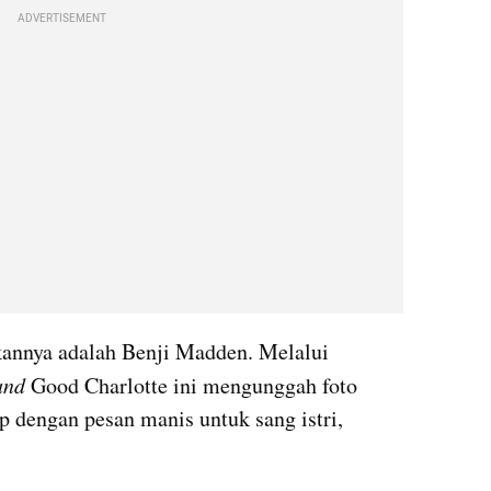
ADVERTISEMENT
kannya adalah Benji Madden. Melalui 
and 
Good Charlotte ini mengunggah foto 
lukisan vas berisi bunga lengkap dengan pesan manis untuk sang istri, 