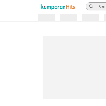
Pencarian
Loading
Loading
Loading