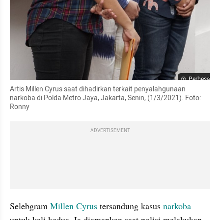
Perbesar
Artis Millen Cyrus saat dihadirkan terkait penyalahgunaan 
narkoba di Polda Metro Jaya, Jakarta, Senin, (1/3/2021). Foto: 
Ronny
ADVERTISEMENT
Selebgram 
Millen Cyrus
 tersandung kasus 
narkoba
untuk kali kedua. Ia diamankan saat polisi melakukan 