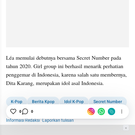
Léa memulai debutnya bersama Secret Number pada 
tahun 2020. Girl group ini berhasil menarik perhatian 
penggemar di Indonesia, karena salah satu membernya, 
Dita Karang, merupakan idol asal Indonesia.
K-Pop
Berita Kpop
Idol K-Pop
Secret Number
Kontrak
Agensi
Jepang
Penyanyi
0
0
Informasi Redaksi
·
Laporkan tulisan
Tim Editor
Editor Section