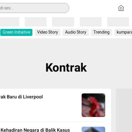
Loading
Loading
Loading
Loading
Loading
Green Initiative
Video Story
Audio Story
Trending
kumpar
Kontrak
ak Baru di Liverpool
Kehadiran Negara di Balik Kasus