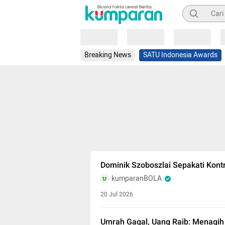
Pencarian
Loading
Loading
Loading
Breaking News
SATU Indonesia Awards
Dominik Szoboszlai Sepakati Kontr
kumparanBOLA
20 Jul 2026
Umrah Gagal, Uang Raib: Menagih 