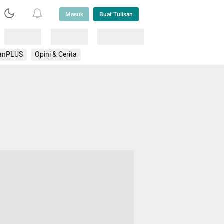
Masuk
Buat Tulisan
Loading
Loading
Lainnya
anPLUS
Opini & Cerita