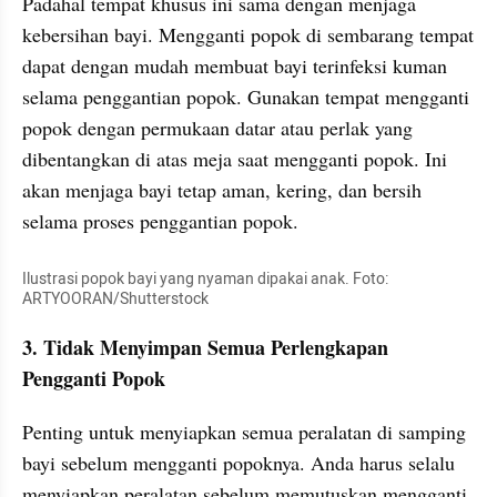
Padahal tempat khusus ini sama dengan menjaga 
kebersihan bayi. Mengganti popok di sembarang tempat 
dapat dengan mudah membuat bayi terinfeksi kuman 
selama penggantian popok. Gunakan tempat mengganti 
popok dengan permukaan datar atau perlak yang 
dibentangkan di atas meja saat mengganti popok. Ini 
akan menjaga bayi tetap aman, kering, dan bersih 
selama proses penggantian popok.
Ilustrasi popok bayi yang nyaman dipakai anak. Foto: 
ARTYOORAN/Shutterstock
3. Tidak Menyimpan Semua Perlengkapan 
Pengganti Popok
Penting untuk menyiapkan semua peralatan di samping 
bayi sebelum mengganti popoknya. Anda harus selalu 
menyiapkan peralatan sebelum memutuskan mengganti 