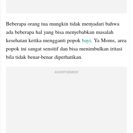
Beberapa orang tua mungkin tidak menyadari bahwa 
ada beberapa hal yang bisa menyebabkan masalah 
kesehatan ketika mengganti popok 
bayi
. Ya Moms, area 
popok ini sangat sensitif dan bisa menimbulkan iritasi 
bila tidak benar-benar diperhatikan. 
ADVERTISEMENT