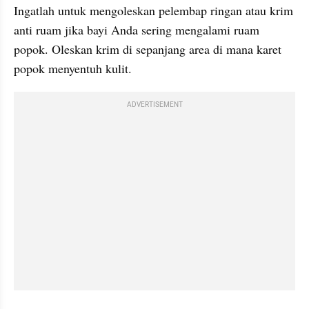
Ingatlah untuk mengoleskan pelembap ringan atau krim 
anti ruam jika bayi Anda sering mengalami ruam 
popok. Oleskan krim di sepanjang area di mana karet 
popok menyentuh kulit.
ADVERTISEMENT