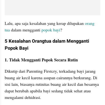
Lalu, apa saja kesalahan yang kerap dilupakan 
orang 
tua 
dalam mengganti 
popok bayi
?
5 Kesalahan Orangtua dalam Mengganti 
Popok Bayi
1. Tidak Mengganti Popok Secara Rutin
Dikutip dari Parenting Firstcry, terkadang bayi jarang 
buang air kecil karena asupan cairannya berkurang. Di 
sisi lain, biasanya rutinitas buang air kecil dan besarnya 
dapat berubah apabila bayi sedang tidak sehat atau 
mengalami dehidrasi.