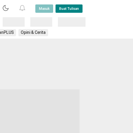
Masuk
Buat Tulisan
Loading
Loading
Lainnya
anPLUS
Opini & Cerita