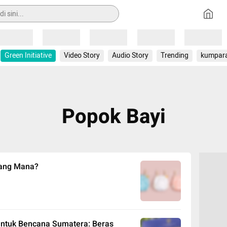
Loading
Loading
Loading
Loading
Loading
Green Initiative
Video Story
Audio Story
Trending
kumpar
Popok Bayi
 yang Mana?
ntuk Bencana Sumatera: Beras