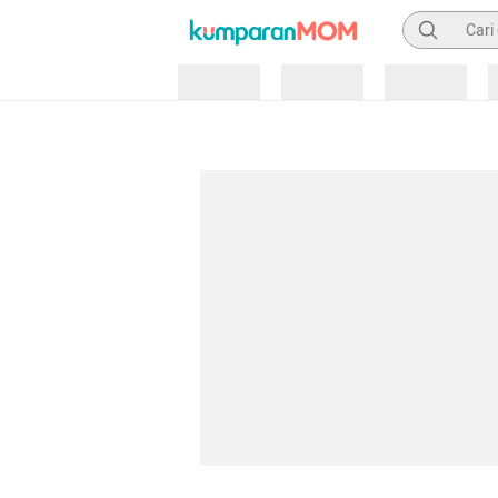
Pencarian
Loading
Loading
Loading