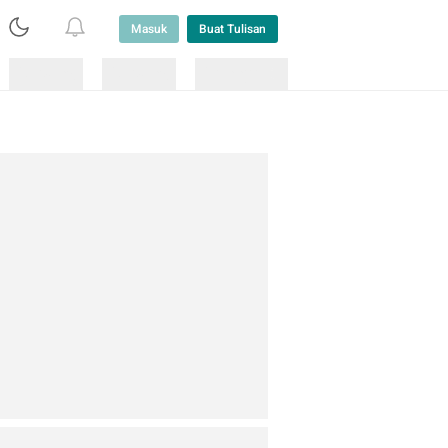
Masuk
Buat Tulisan
Loading
Loading
Lainnya