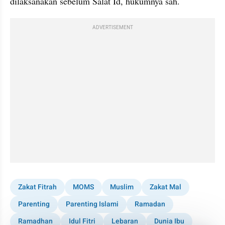
dilaksanakan sebelum Salat Id, hukumnya sah.
ADVERTISEMENT
Zakat Fitrah
MOMS
Muslim
Zakat Mal
Parenting
Parenting Islami
Ramadan
Ramadhan
Idul Fitri
Lebaran
Dunia Ibu