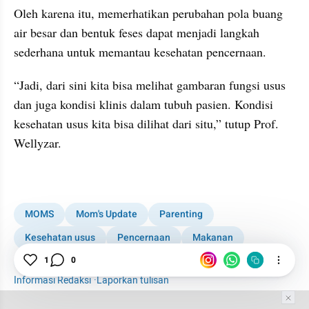
Oleh karena itu, memerhatikan perubahan pola buang 
air besar dan bentuk feses dapat menjadi langkah 
sederhana untuk memantau kesehatan pencernaan.
“Jadi, dari sini kita bisa melihat gambaran fungsi usus 
dan juga kondisi klinis dalam tubuh pasien. Kondisi 
kesehatan usus kita bisa dilihat dari situ,” tutup Prof. 
Wellyzar.
kumparan post embed
MOMS
Mom's Update
Parenting
Kesehatan usus
Pencernaan
Makanan
Probiotik
1
0
Informasi Redaksi
·
Laporkan tulisan
Tim Editor
Editor Section