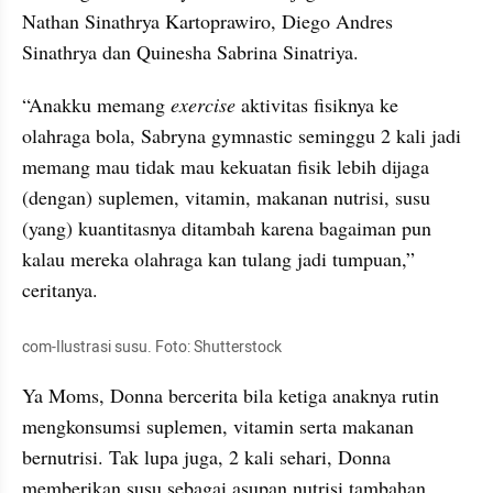
Nathan Sinathrya 
Kartoprawiro
, Diego Andres 
Sinathrya dan 
Quinesha
 Sabrina 
Sinatriya
.
“Anakku memang
 exercise
 aktivitas fisiknya ke 
olahraga bola, 
Sabryna
gymnastic
 seminggu 2 kali jadi 
memang mau tidak mau kekuatan fisik lebih dijaga 
(dengan) suplemen, vitamin, makanan nutrisi, susu 
(yang) kuantitasnya ditambah karena bagaiman pun 
kalau mereka olahraga kan tulang jadi tumpuan,” 
ceritanya. 
com-Ilustrasi susu. Foto: Shutterstock
Ya Moms, Donna bercerita bila ketiga anaknya rutin 
mengkonsumsi suplemen, vitamin serta makanan 
bernutrisi. Tak lupa juga, 2 kali sehari, Donna 
memberikan susu sebagai asupan nutrisi tambahan 