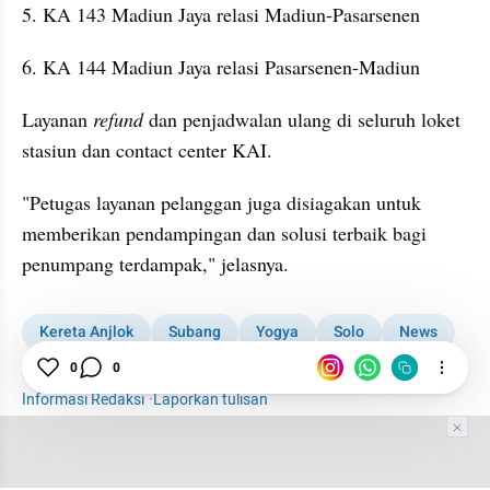
5. KA 143 Madiun Jaya relasi Madiun-Pasarsenen
6. KA 144 Madiun Jaya relasi Pasarsenen-Madiun
Layanan 
refund 
dan penjadwalan ulang di seluruh loket 
stasiun dan contact center KAI.
"Petugas layanan pelanggan juga disiagakan untuk 
memberikan pendampingan dan solusi terbaik bagi 
penumpang terdampak," jelasnya.
Kereta Anjlok
Subang
Yogya
Solo
News
Kereta Api
KAI
Kabar Daerah
0
0
Informasi Redaksi
·
Laporkan tulisan
Tim Editor
Editor Section