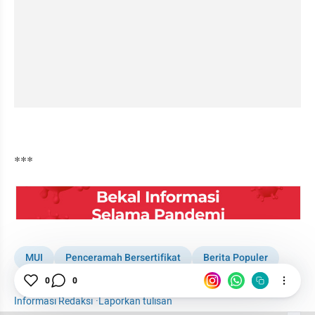
kumparan post embed
***
embed from external kumpara
MUI
Penceramah Bersertifikat
Berita Populer
Alfred Riedl
0
0
Informasi Redaksi
·
Laporkan tulisan