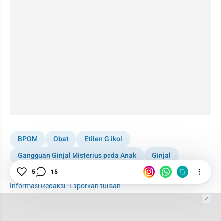
BPOM
Obat
Etilen Glikol
Gangguan Ginjal Misterius pada Anak
Ginjal
5
15
Gagal Ginjal
Informasi Redaksi
·
Laporkan tulisan
Tim Editor
Editor Section