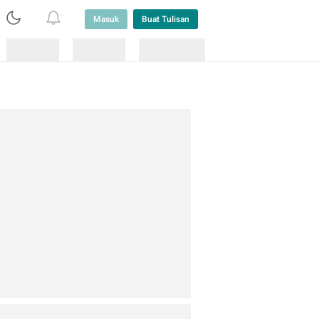
Masuk
Buat Tulisan
Loading
Loading
Lainnya