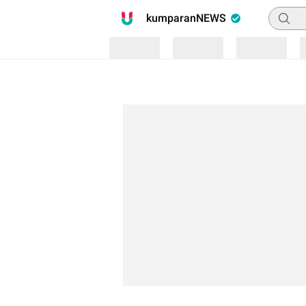
Pencari
kumparanNEWS
Loading
Loading
Loading