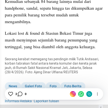
Kemudian sebanyak 84 barang lainnya mulai dari 
handphone, sandal, sepatu hingga tas dikumpulkan agar 
para pemilik barang tersebut mudah untuk 
mengambilnya. 
Lokasi lost & found di Stasiun Bekasi Timur juga 
masih menyimpan sejumlah barang penumpang yang 
tertinggal, yang bisa diambil oleh anggota keluarga. 
Seorang kerabat memegang tas pendingin milik Tutik Anitasari, 
korban tabrakan fatal antara kereta komuter dan kereta jarak 
jauh, di Rumah Sakit Nasional Kramat Jati, Jakarta, Selasa 
(28/4/2026). Foto: Ajeng Dinar Ulfiana/REUTERS
News
Galeri Foto
Foto
Foto Berita
KA Tabrak KRL di Bekasi Timur
2
0
Tas
RS Polri
Informasi Redaksi
·
Laporkan tulisan