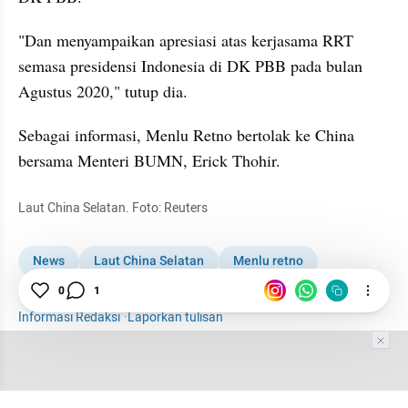
"Dan menyampaikan apresiasi atas kerjasama RRT 
semasa presidensi Indonesia di DK PBB pada bulan 
Agustus 2020," tutup dia.
Sebagai informasi, Menlu Retno bertolak ke China 
bersama Menteri BUMN, Erick Thohir.
Laut China Selatan. Foto: Reuters
News
Laut China Selatan
Menlu retno
0
1
Menlu Retno L Marsudi
Informasi Redaksi
·
Laporkan tulisan
Tim Editor
Editor Section